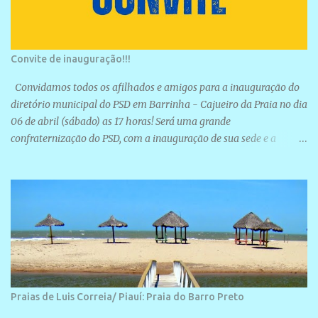
Convite de inauguração!!!
Convidamos todos os afilhados e amigos para a inauguração do
diretório municipal do PSD em Barrinha - Cajueiro da Praia no dia
06 de abril (sábado) as 17 horas! Será uma grande
confraternização do PSD, com a inauguração de sua sede e a
realização de novas filiações partidárias. A sede está localizada na
Rua São José, 98 Barrinha - Cajueiro da Praia.
Praias de Luis Correia/ Piauí: Praia do Barro Preto