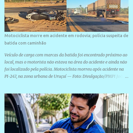
Motociclista morre em acidente em rodovia; polícia suspeita de
batida com caminhão
Veículo de carga com marcas da batida foi encontrado próximo ao
local, mas o motorista não estava na área do acidente e ainda não
foi localizado pela polícia. Motociclista morreu após acidente na
PI-247, na zona urbana de Uruçuí — Foto: Divulgação/PMPI João
Pedro de Sousa Santos morreu na manhã desta sexta-feira (31) em
um acidente na PI-247, na zona urbana de Uruçuí, no Sul do Piauí.
A Polícia Militar informou que um caminhão com marcas de
colisão foi encontrado próximo ao local. Segundo o 10º Batalhão
da Polícia Militar (10º BPM), a equipe foi acionada por volta das 6h
para atender à ocorrência. Material de referência geográfica Ao
chegar ao local, os policiais constataram a morte do motociclista e