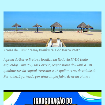
realização de novas filiações partidárias. A sede está localizada na
Rua São José, 98 Barrinha - Cajueiro da Praia.
Praias de Luis Correia/ Piauí: Praia do Barro Preto
A praia do Barro Preto se localiza na Rodovia PI-116 (lado
esquerdo) - Km 7,5, Luís Correia, região norte do Piauí, a 338
quilômetros da capital, Teresina, e 26 quilômetros da cidade de
Parnaíba. É formada por uma ampla faixa de areia plana e
retilínea na maior parte de sua extensão, chegando a mais ou
menos a 1,5 km de paisagens exuberantes. Possui ondas suaves
devido ao extensivo molhe de pedras que não chegam a 2 metros
de altura, não apresentando dunas em seu espaço geográfico. Não
se sabe ao certo porque a praia leva esse nome, e muitas das suas