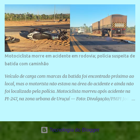
Motociclista morre em acidente em rodovia; polícia suspeita de
batida com caminhão
Veículo de carga com marcas da batida foi encontrado próximo ao
local, mas o motorista não estava na área do acidente e ainda não
foi localizado pela polícia. Motociclista morreu após acidente na
PI-247, na zona urbana de Uruçuí — Foto: Divulgação/PMPI João
Pedro de Sousa Santos morreu na manhã desta sexta-feira (31) em
um acidente na PI-247, na zona urbana de Uruçuí, no Sul do Piauí.
A Polícia Militar informou que um caminhão com marcas de
colisão foi encontrado próximo ao local. Segundo o 10º Batalhão
Tecnologia do Blogger
da Polícia Militar (10º BPM), a equipe foi acionada por volta das 6h