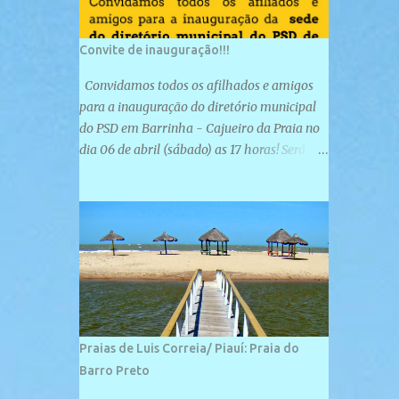
Convite de inauguração!!!
Convidamos todos os afilhados e amigos
para a inauguração do diretório municipal
do PSD em Barrinha - Cajueiro da Praia no
dia 06 de abril (sábado) as 17 horas! Será
uma grande confraternização do PSD, com a
inauguração de sua sede e a realização de
novas filiações partidárias. A sede está
localizada na Rua São José, 98 Barrinha -
Cajueiro da Praia.
Praias de Luis Correia/ Piauí: Praia do
Barro Preto