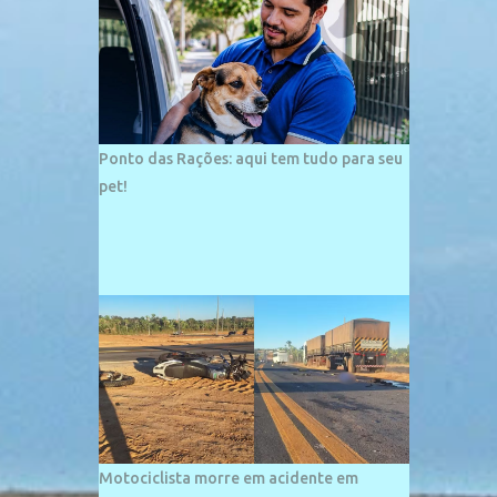
palco de amplos investimentos e projetos
grandiosos como hotéis, pousadas e
residências de veraneio de grande porte. O
maior empreendimento fixado nessa área é
o SESC Praia, inaugurado em 12 de julho de
1996. Com arquitetura moderna,...
Ponto das Rações: aqui tem tudo para seu
pet!
Motociclista morre em acidente em