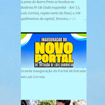
A praia do Barro Preto se localiza na
Rodovia PI-116 (lado esquerdo) - Km 7,5,
Luís Correia, região norte do Piauí, a 338
quilômetros da capital, Teresina, e 26
quilômetros da cidade de Parnaíba. É
formada por uma ampla faixa de areia
plana e retilínea na maior parte de sua
extensão, chegando a mais ou menos a 1,5
km de paisagens exuberantes. Possui ondas
suaves devido ao extensivo molhe de pedras
que não chegam a 2 metros de altura, não
apresentando dunas em seu espaço
geográfico. Não se sabe ao certo porque a
Grande inauguração do Portal de Entrada
praia leva esse nome, e muitas das suas
em Luís Correia
historias foram esquecidas ao longo do
tempo. A praia é frequentada por moradores
e turistas, em geral veranistas piauienses e,
em menor número, pessoas de estados
vizinhos. O bairro onde se localiza a praia é