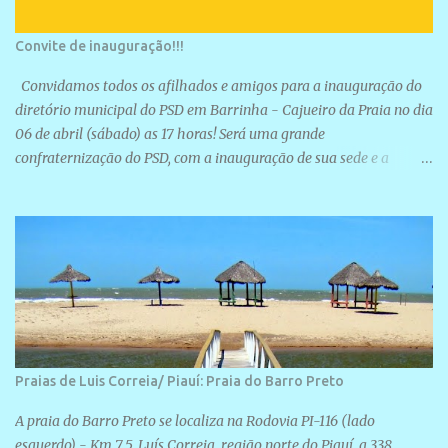
Convite de inauguração!!!
Convidamos todos os afilhados e amigos para a inauguração do
diretório municipal do PSD em Barrinha - Cajueiro da Praia no dia
06 de abril (sábado) as 17 horas! Será uma grande
confraternização do PSD, com a inauguração de sua sede e a
realização de novas filiações partidárias. A sede está localizada na
Rua São José, 98 Barrinha - Cajueiro da Praia.
Praias de Luis Correia/ Piauí: Praia do Barro Preto
A praia do Barro Preto se localiza na Rodovia PI-116 (lado
esquerdo) - Km 7,5, Luís Correia, região norte do Piauí, a 338