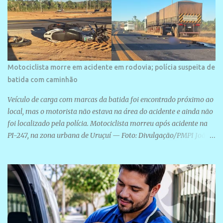
Motociclista morre em acidente em rodovia; polícia suspeita de
batida com caminhão
Veículo de carga com marcas da batida foi encontrado próximo ao
local, mas o motorista não estava na área do acidente e ainda não
foi localizado pela polícia. Motociclista morreu após acidente na
PI-247, na zona urbana de Uruçuí — Foto: Divulgação/PMPI João
Pedro de Sousa Santos morreu na manhã desta sexta-feira (31) em
um acidente na PI-247, na zona urbana de Uruçuí, no Sul do Piauí.
A Polícia Militar informou que um caminhão com marcas de
colisão foi encontrado próximo ao local. Segundo o 10º Batalhão
da Polícia Militar (10º BPM), a equipe foi acionada por volta das 6h
para atender à ocorrência. Material de referência geográfica Ao
chegar ao local, os policiais constataram a morte do motociclista e