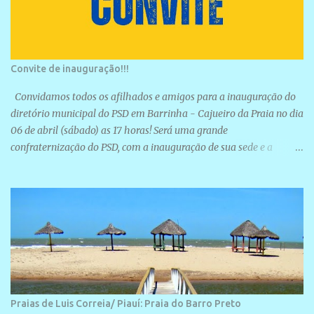
Convite de inauguração!!!
Convidamos todos os afilhados e amigos para a inauguração do
diretório municipal do PSD em Barrinha - Cajueiro da Praia no dia
06 de abril (sábado) as 17 horas! Será uma grande
confraternização do PSD, com a inauguração de sua sede e a
realização de novas filiações partidárias. A sede está localizada na
Rua São José, 98 Barrinha - Cajueiro da Praia.
Praias de Luis Correia/ Piauí: Praia do Barro Preto