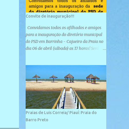
Convite de inauguração!!!
Convidamos todos os afilhados e amigos
para a inauguração do diretório municipal
do PSD em Barrinha - Cajueiro da Praia no
dia 06 de abril (sábado) as 17 horas! Será
uma grande confraternização do PSD, com a
inauguração de sua sede e a realização de
novas filiações partidárias. A sede está
localizada na Rua São José, 98 Barrinha -
Cajueiro da Praia.
Praias de Luis Correia/ Piauí: Praia do
Barro Preto