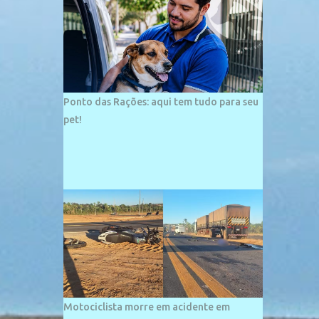
palco de amplos investimentos e projetos
grandiosos como hotéis, pousadas e
residências de veraneio de grande porte. O
maior empreendimento fixado nessa área é
o SESC Praia, inaugurado em 12 de julho de
1996. Com arquitetura moderna,...
Ponto das Rações: aqui tem tudo para seu
pet!
Motociclista morre em acidente em