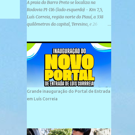
A praia do Barro Preto se localiza na
Rodovia PI-116 (lado esquerdo) - Km 7,5,
Luís Correia, região norte do Piauí, a 338
quilômetros da capital, Teresina, e 26
quilômetros da cidade de Parnaíba. É
formada por uma ampla faixa de areia
plana e retilínea na maior parte de sua
extensão, chegando a mais ou menos a 1,5
km de paisagens exuberantes. Possui ondas
suaves devido ao extensivo molhe de pedras
que não chegam a 2 metros de altura, não
apresentando dunas em seu espaço
geográfico. Não se sabe ao certo porque a
Grande inauguração do Portal de Entrada
praia leva esse nome, e muitas das suas
em Luís Correia
historias foram esquecidas ao longo do
tempo. A praia é frequentada por moradores
e turistas, em geral veranistas piauienses e,
em menor número, pessoas de estados
vizinhos. O bairro onde se localiza a praia é