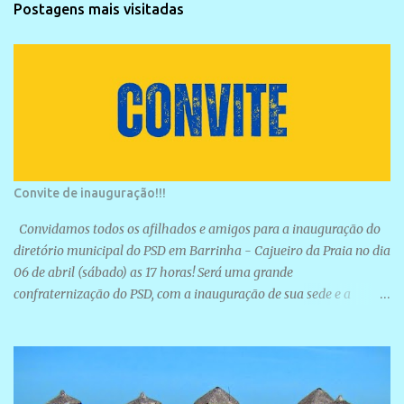
Postagens mais visitadas
Convite de inauguração!!!
Convidamos todos os afilhados e amigos para a inauguração do
diretório municipal do PSD em Barrinha - Cajueiro da Praia no dia
06 de abril (sábado) as 17 horas! Será uma grande
confraternização do PSD, com a inauguração de sua sede e a
realização de novas filiações partidárias. A sede está localizada na
Rua São José, 98 Barrinha - Cajueiro da Praia.