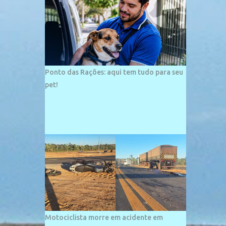
palco de amplos investimentos e projetos
grandiosos como hotéis, pousadas e
residências de veraneio de grande porte. O
maior empreendimento fixado nessa área é
o SESC Praia, inaugurado em 12 de julho de
1996. Com arquitetura moderna,...
Ponto das Rações: aqui tem tudo para seu
pet!
Motociclista morre em acidente em