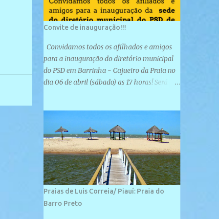
Convite de inauguração!!!
Convidamos todos os afilhados e amigos
para a inauguração do diretório municipal
do PSD em Barrinha - Cajueiro da Praia no
dia 06 de abril (sábado) as 17 horas! Será
uma grande confraternização do PSD, com a
inauguração de sua sede e a realização de
novas filiações partidárias. A sede está
localizada na Rua São José, 98 Barrinha -
Cajueiro da Praia.
Praias de Luis Correia/ Piauí: Praia do
Barro Preto