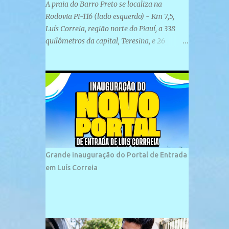
A praia do Barro Preto se localiza na
Rodovia PI-116 (lado esquerdo) - Km 7,5,
Luís Correia, região norte do Piauí, a 338
quilômetros da capital, Teresina, e 26
quilômetros da cidade de Parnaíba. É
formada por uma ampla faixa de areia
plana e retilínea na maior parte de sua
extensão, chegando a mais ou menos a 1,5
km de paisagens exuberantes. Possui ondas
suaves devido ao extensivo molhe de pedras
que não chegam a 2 metros de altura, não
apresentando dunas em seu espaço
geográfico. Não se sabe ao certo porque a
Grande inauguração do Portal de Entrada
praia leva esse nome, e muitas das suas
em Luís Correia
historias foram esquecidas ao longo do
tempo. A praia é frequentada por moradores
e turistas, em geral veranistas piauienses e,
em menor número, pessoas de estados
vizinhos. O bairro onde se localiza a praia é