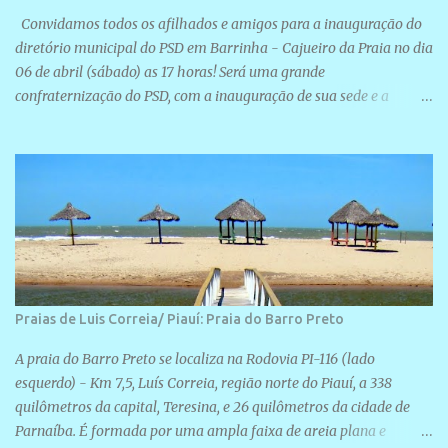
Convidamos todos os afilhados e amigos para a inauguração do
diretório municipal do PSD em Barrinha - Cajueiro da Praia no dia
06 de abril (sábado) as 17 horas! Será uma grande
confraternização do PSD, com a inauguração de sua sede e a
realização de novas filiações partidárias. A sede está localizada na
Rua São José, 98 Barrinha - Cajueiro da Praia.
Praias de Luis Correia/ Piauí: Praia do Barro Preto
A praia do Barro Preto se localiza na Rodovia PI-116 (lado
esquerdo) - Km 7,5, Luís Correia, região norte do Piauí, a 338
quilômetros da capital, Teresina, e 26 quilômetros da cidade de
Parnaíba. É formada por uma ampla faixa de areia plana e