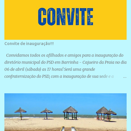
Convite de inauguração!!!
Convidamos todos os afilhados e amigos para a inauguração do
diretório municipal do PSD em Barrinha - Cajueiro da Praia no dia
06 de abril (sábado) as 17 horas! Será uma grande
confraternização do PSD, com a inauguração de sua sede e a
realização de novas filiações partidárias. A sede está localizada na
Rua São José, 98 Barrinha - Cajueiro da Praia.