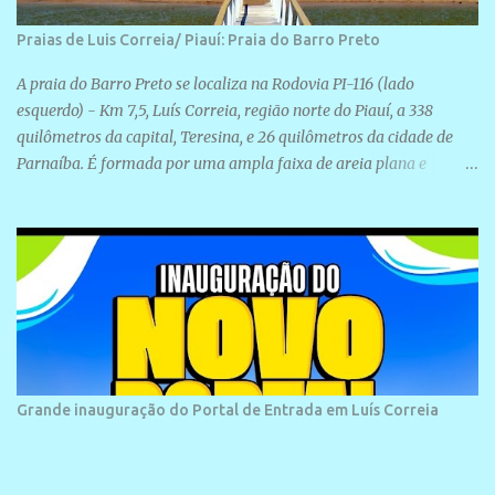
Praias de Luis Correia/ Piauí: Praia do Barro Preto
A praia do Barro Preto se localiza na Rodovia PI-116 (lado
esquerdo) - Km 7,5, Luís Correia, região norte do Piauí, a 338
quilômetros da capital, Teresina, e 26 quilômetros da cidade de
Parnaíba. É formada por uma ampla faixa de areia plana e
retilínea na maior parte de sua extensão, chegando a mais ou
menos a 1,5 km de paisagens exuberantes. Possui ondas suaves
devido ao extensivo molhe de pedras que não chegam a 2 metros
de altura, não apresentando dunas em seu espaço geográfico. Não
se sabe ao certo porque a praia leva esse nome, e muitas das suas
historias foram esquecidas ao longo do tempo. A praia é
frequentada por moradores e turistas, em geral veranistas
piauienses e, em menor número, pessoas de estados vizinhos. O
bairro onde se localiza a praia é palco de amplos investimentos e
Grande inauguração do Portal de Entrada em Luís Correia
projetos grandiosos como hotéis, pousadas e residências de
veraneio de grande porte. O maior empreendimento fixado nessa
área é o SESC Praia, inaugurado em 12 de julho de 1996. Com