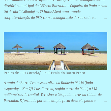
diretório municipal do PSD em Barrinha - Cajueiro da Praia no dia
06 de abril (sábado) as 17 horas! Será uma grande
confraternização do PSD, com a inauguração de sua sede e a
realização de novas filiações partidárias. A sede está localizada na
Rua São José, 98 Barrinha - Cajueiro da Praia.
Praias de Luis Correia/ Piauí: Praia do Barro Preto
A praia do Barro Preto se localiza na Rodovia PI-116 (lado
esquerdo) - Km 7,5, Luís Correia, região norte do Piauí, a 338
quilômetros da capital, Teresina, e 26 quilômetros da cidade de
Parnaíba. É formada por uma ampla faixa de areia plana e
retilínea na maior parte de sua extensão, chegando a mais ou