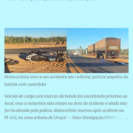
Motociclista morre em acidente em rodovia; polícia suspeita de
batida com caminhão
Veículo de carga com marcas da batida foi encontrado próximo ao
local, mas o motorista não estava na área do acidente e ainda não
foi localizado pela polícia. Motociclista morreu após acidente na
PI-247, na zona urbana de Uruçuí — Foto: Divulgação/PMPI João
Pedro de Sousa Santos morreu na manhã desta sexta-feira (31) em
um acidente na PI-247, na zona urbana de Uruçuí, no Sul do Piauí.