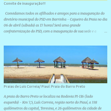
Convite de inauguração!!!
Convidamos todos os afilhados e amigos para a inauguração do
diretório municipal do PSD em Barrinha - Cajueiro da Praia no dia
06 de abril (sábado) as 17 horas! Será uma grande
confraternização do PSD, com a inauguração de sua sede e a
realização de novas filiações partidárias. A sede está localizada na
Rua São José, 98 Barrinha - Cajueiro da Praia.
Praias de Luis Correia/ Piauí: Praia do Barro Preto
A praia do Barro Preto se localiza na Rodovia PI-116 (lado
esquerdo) - Km 7,5, Luís Correia, região norte do Piauí, a 338
quilômetros da capital, Teresina, e 26 quilômetros da cidade de