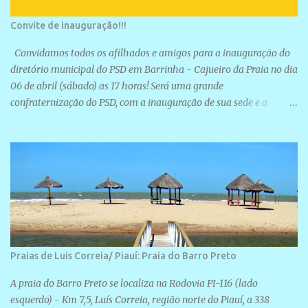
Convite de inauguração!!!
Convidamos todos os afilhados e amigos para a inauguração do
diretório municipal do PSD em Barrinha - Cajueiro da Praia no dia
06 de abril (sábado) as 17 horas! Será uma grande
confraternização do PSD, com a inauguração de sua sede e a
realização de novas filiações partidárias. A sede está localizada na
Rua São José, 98 Barrinha - Cajueiro da Praia.
Praias de Luis Correia/ Piauí: Praia do Barro Preto
A praia do Barro Preto se localiza na Rodovia PI-116 (lado
esquerdo) - Km 7,5, Luís Correia, região norte do Piauí, a 338