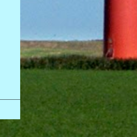
ao local, os policiais constataram a morte do
motociclista e encontraram um caminhão
com marcas da colisão próximo à área do
acidente. O motorista do veículo não estava
no local. Até a publicação desta reportagem,
ele não havia sido localizado. O Instituto
Médico Legal (IML) foi acionado para
remover o corpo da vítima. As circunstâncias
do acidente ...