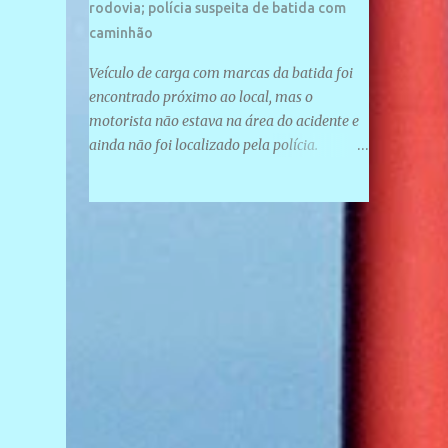
rodovia; polícia suspeita de batida com
caminhão
Veículo de carga com marcas da batida foi
encontrado próximo ao local, mas o
motorista não estava na área do acidente e
ainda não foi localizado pela polícia.
Motociclista morreu após acidente na PI-
247, na zona urbana de Uruçuí — Foto:
Divulgação/PMPI João Pedro de Sousa
Santos morreu na manhã desta sexta-feira
(31) em um acidente na PI-247, na zona
urbana de Uruçuí, no Sul do Piauí. A Polícia
Militar informou que um caminhão com
marcas de colisão foi encontrado próximo
ao local. Segundo o 10º Batalhão da Polícia
Militar (10º BPM), a equipe foi acionada por
volta das 6h para atender à ocorrência.
Material de referência geográfica Ao chegar