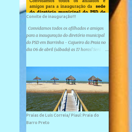
Convite de inauguração!!!
Convidamos todos os afilhados e amigos
para a inauguração do diretório municipal
do PSD em Barrinha - Cajueiro da Praia no
dia 06 de abril (sábado) as 17 horas! Será
uma grande confraternização do PSD, com a
inauguração de sua sede e a realização de
novas filiações partidárias. A sede está
localizada na Rua São José, 98 Barrinha -
Cajueiro da Praia.
Praias de Luis Correia/ Piauí: Praia do
Barro Preto