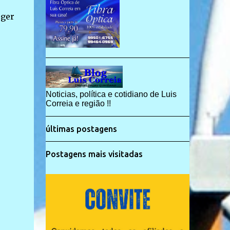
eger
Noticias, política e cotidiano de Luis
Correia e região !!
últimas postagens
Postagens mais visitadas