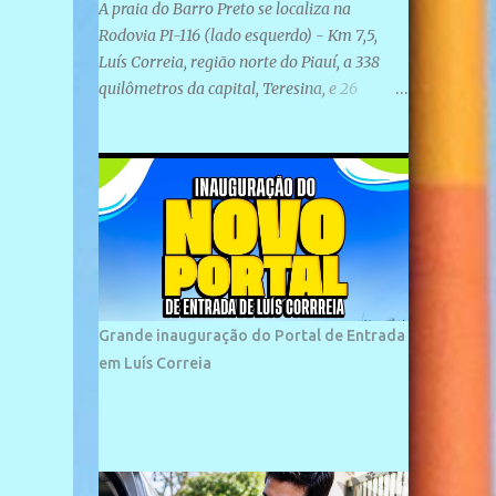
A praia do Barro Preto se localiza na
Rodovia PI-116 (lado esquerdo) - Km 7,5,
Luís Correia, região norte do Piauí, a 338
quilômetros da capital, Teresina, e 26
quilômetros da cidade de Parnaíba. É
formada por uma ampla faixa de areia
plana e retilínea na maior parte de sua
extensão, chegando a mais ou menos a 1,5
km de paisagens exuberantes. Possui ondas
suaves devido ao extensivo molhe de pedras
que não chegam a 2 metros de altura, não
apresentando dunas em seu espaço
geográfico. Não se sabe ao certo porque a
Grande inauguração do Portal de Entrada
praia leva esse nome, e muitas das suas
em Luís Correia
historias foram esquecidas ao longo do
tempo. A praia é frequentada por moradores
e turistas, em geral veranistas piauienses e,
em menor número, pessoas de estados
vizinhos. O bairro onde se localiza a praia é