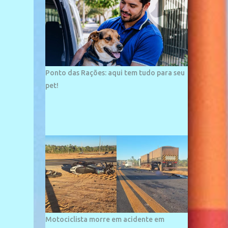
palco de amplos investimentos e projetos
grandiosos como hotéis, pousadas e
residências de veraneio de grande porte. O
maior empreendimento fixado nessa área é
o SESC Praia, inaugurado em 12 de julho de
1996. Com arquitetura moderna,...
Ponto das Rações: aqui tem tudo para seu
pet!
Motociclista morre em acidente em