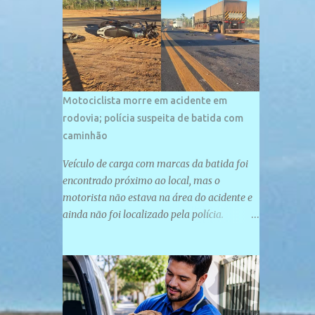
palco de amplos investimentos e projetos
grandiosos como hotéis, pousadas e
residências de veraneio de grande porte. O
maior empreendimento fixado nessa área é
o SESC Praia, inaugurado em 12 de julho de
1996. Com arquitetura moderna,...
Motociclista morre em acidente em
rodovia; polícia suspeita de batida com
caminhão
Veículo de carga com marcas da batida foi
encontrado próximo ao local, mas o
motorista não estava na área do acidente e
ainda não foi localizado pela polícia.
Motociclista morreu após acidente na PI-
247, na zona urbana de Uruçuí — Foto:
Divulgação/PMPI João Pedro de Sousa
Santos morreu na manhã desta sexta-feira
(31) em um acidente na PI-247, na zona