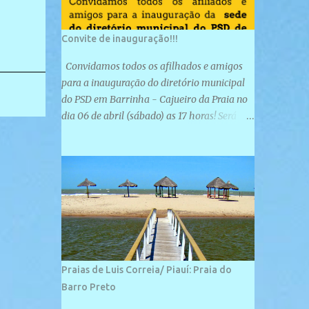
Convite de inauguração!!!
Convidamos todos os afilhados e amigos
para a inauguração do diretório municipal
do PSD em Barrinha - Cajueiro da Praia no
dia 06 de abril (sábado) as 17 horas! Será
uma grande confraternização do PSD, com a
inauguração de sua sede e a realização de
novas filiações partidárias. A sede está
localizada na Rua São José, 98 Barrinha -
Cajueiro da Praia.
Praias de Luis Correia/ Piauí: Praia do
Barro Preto