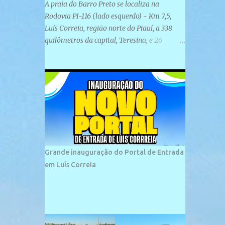
A praia do Barro Preto se localiza na
Rodovia PI-116 (lado esquerdo) - Km 7,5,
Luís Correia, região norte do Piauí, a 338
quilômetros da capital, Teresina, e 26
quilômetros da cidade de Parnaíba. É
formada por uma ampla faixa de areia
plana e retilínea na maior parte de sua
extensão, chegando a mais ou menos a 1,5
km de paisagens exuberantes. Possui ondas
suaves devido ao extensivo molhe de pedras
que não chegam a 2 metros de altura, não
apresentando dunas em seu espaço
geográfico. Não se sabe ao certo porque a
Grande inauguração do Portal de Entrada
praia leva esse nome, e muitas das suas
em Luís Correia
historias foram esquecidas ao longo do
tempo. A praia é frequentada por moradores
e turistas, em geral veranistas piauienses e,
em menor número, pessoas de estados
vizinhos. O bairro onde se localiza a praia é