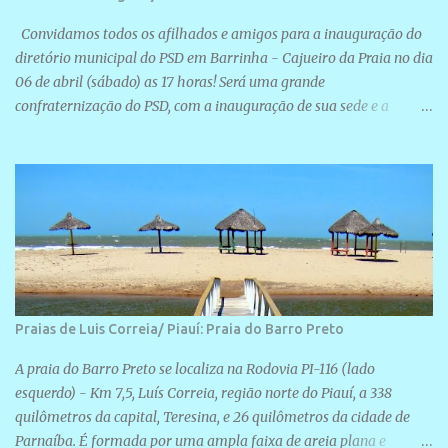
Convidamos todos os afilhados e amigos para a inauguração do
diretório municipal do PSD em Barrinha - Cajueiro da Praia no dia
06 de abril (sábado) as 17 horas! Será uma grande
confraternização do PSD, com a inauguração de sua sede e a
realização de novas filiações partidárias. A sede está localizada na
Rua São José, 98 Barrinha - Cajueiro da Praia.
Praias de Luis Correia/ Piauí: Praia do Barro Preto
A praia do Barro Preto se localiza na Rodovia PI-116 (lado
esquerdo) - Km 7,5, Luís Correia, região norte do Piauí, a 338
quilômetros da capital, Teresina, e 26 quilômetros da cidade de
Parnaíba. É formada por uma ampla faixa de areia plana e