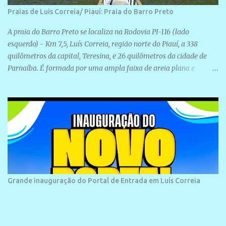
Praias de Luis Correia/ Piauí: Praia do Barro Preto
A praia do Barro Preto se localiza na Rodovia PI-116 (lado
esquerdo) - Km 7,5, Luís Correia, região norte do Piauí, a 338
quilômetros da capital, Teresina, e 26 quilômetros da cidade de
Parnaíba. É formada por uma ampla faixa de areia plana e
retilínea na maior parte de sua extensão, chegando a mais ou
menos a 1,5 km de paisagens exuberantes. Possui ondas suaves
devido ao extensivo molhe de pedras que não chegam a 2 metros
de altura, não apresentando dunas em seu espaço geográfico. Não
se sabe ao certo porque a praia leva esse nome, e muitas das suas
historias foram esquecidas ao longo do tempo. A praia é
frequentada por moradores e turistas, em geral veranistas
piauienses e, em menor número, pessoas de estados vizinhos. O
bairro onde se localiza a praia é palco de amplos investimentos e
Grande inauguração do Portal de Entrada em Luís Correia
projetos grandiosos como hotéis, pousadas e residências de
veraneio de grande porte. O maior empreendimento fixado nessa
área é o SESC Praia, inaugurado em 12 de julho de 1996. Com
arquitetura moderna,...