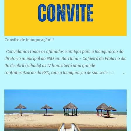
Convite de inauguração!!!
Convidamos todos os afilhados e amigos para a inauguração do
diretório municipal do PSD em Barrinha - Cajueiro da Praia no dia
06 de abril (sábado) as 17 horas! Será uma grande
confraternização do PSD, com a inauguração de sua sede e a
realização de novas filiações partidárias. A sede está localizada na
Rua São José, 98 Barrinha - Cajueiro da Praia.