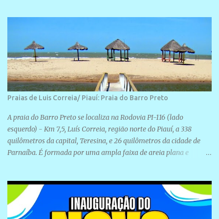
realização de novas filiações partidárias. A sede está localizada na
Rua São José, 98 Barrinha - Cajueiro da Praia.
Praias de Luis Correia/ Piauí: Praia do Barro Preto
A praia do Barro Preto se localiza na Rodovia PI-116 (lado
esquerdo) - Km 7,5, Luís Correia, região norte do Piauí, a 338
quilômetros da capital, Teresina, e 26 quilômetros da cidade de
Parnaíba. É formada por uma ampla faixa de areia plana e
retilínea na maior parte de sua extensão, chegando a mais ou
menos a 1,5 km de paisagens exuberantes. Possui ondas suaves
devido ao extensivo molhe de pedras que não chegam a 2 metros
de altura, não apresentando dunas em seu espaço geográfico. Não
se sabe ao certo porque a praia leva esse nome, e muitas das suas