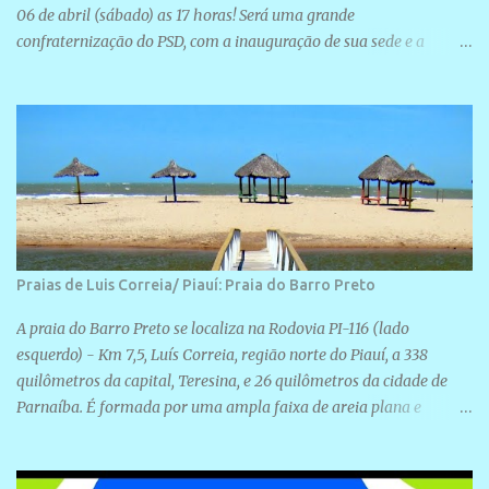
06 de abril (sábado) as 17 horas! Será uma grande
confraternização do PSD, com a inauguração de sua sede e a
realização de novas filiações partidárias. A sede está localizada na
Rua São José, 98 Barrinha - Cajueiro da Praia.
Praias de Luis Correia/ Piauí: Praia do Barro Preto
A praia do Barro Preto se localiza na Rodovia PI-116 (lado
esquerdo) - Km 7,5, Luís Correia, região norte do Piauí, a 338
quilômetros da capital, Teresina, e 26 quilômetros da cidade de
Parnaíba. É formada por uma ampla faixa de areia plana e
retilínea na maior parte de sua extensão, chegando a mais ou
menos a 1,5 km de paisagens exuberantes. Possui ondas suaves
devido ao extensivo molhe de pedras que não chegam a 2 metros