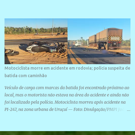
Motociclista morre em acidente em rodovia; polícia suspeita de
batida com caminhão
Veículo de carga com marcas da batida foi encontrado próximo ao
local, mas o motorista não estava na área do acidente e ainda não
foi localizado pela polícia. Motociclista morreu após acidente na
PI-247, na zona urbana de Uruçuí — Foto: Divulgação/PMPI João
Pedro de Sousa Santos morreu na manhã desta sexta-feira (31) em
um acidente na PI-247, na zona urbana de Uruçuí, no Sul do Piauí.
A Polícia Militar informou que um caminhão com marcas de