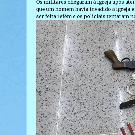
Os militares chegaram à igreja após ate
que um homem havia invadido a igreja e
ser feita refém e os policiais tentaram n