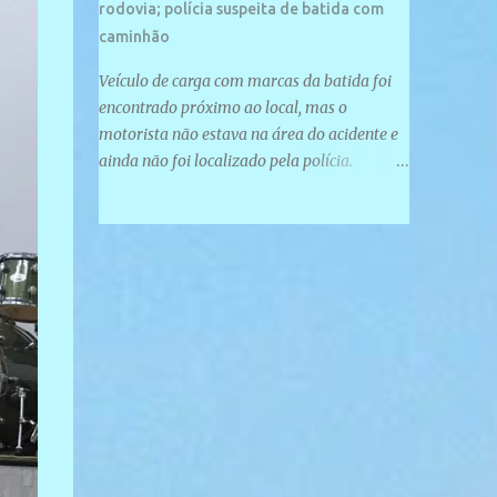
rodovia; polícia suspeita de batida com
caminhão
Veículo de carga com marcas da batida foi
encontrado próximo ao local, mas o
motorista não estava na área do acidente e
ainda não foi localizado pela polícia.
Motociclista morreu após acidente na PI-
247, na zona urbana de Uruçuí — Foto:
Divulgação/PMPI João Pedro de Sousa
Santos morreu na manhã desta sexta-feira
(31) em um acidente na PI-247, na zona
urbana de Uruçuí, no Sul do Piauí. A Polícia
Militar informou que um caminhão com
marcas de colisão foi encontrado próximo
ao local. Segundo o 10º Batalhão da Polícia
Militar (10º BPM), a equipe foi acionada por
volta das 6h para atender à ocorrência.
Material de referência geográfica Ao chegar