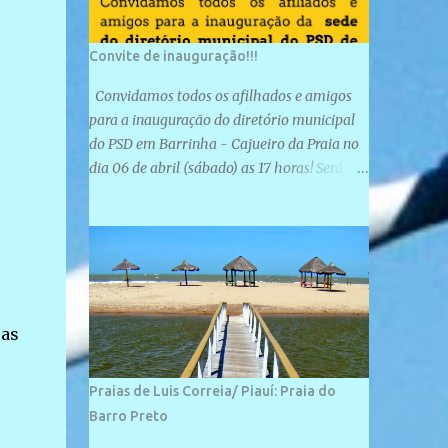
Convite de inauguração!!!
Convidamos todos os afilhados e amigos
para a inauguração do diretório municipal
do PSD em Barrinha - Cajueiro da Praia no
dia 06 de abril (sábado) as 17 horas! Será
e
uma grande confraternização do PSD, com a
inauguração de sua sede e a realização de
novas filiações partidárias. A sede está
localizada na Rua São José, 98 Barrinha -
Cajueiro da Praia.
uas
Praias de Luis Correia/ Piauí: Praia do
Barro Preto