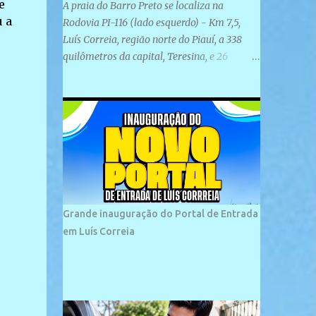
e
A praia do Barro Preto se localiza na
 a
Rodovia PI-116 (lado esquerdo) - Km 7,5,
Luís Correia, região norte do Piauí, a 338
quilômetros da capital, Teresina, e 26
quilômetros da cidade de Parnaíba. É
formada por uma ampla faixa de areia
plana e retilínea na maior parte de sua
extensão, chegando a mais ou menos a 1,5
km de paisagens exuberantes. Possui ondas
suaves devido ao extensivo molhe de pedras
que não chegam a 2 metros de altura, não
apresentando dunas em seu espaço
geográfico. Não se sabe ao certo porque a
Grande inauguração do Portal de Entrada
praia leva esse nome, e muitas das suas
em Luís Correia
historias foram esquecidas ao longo do
tempo. A praia é frequentada por moradores
e turistas, em geral veranistas piauienses e,
em menor número, pessoas de estados
vizinhos. O bairro onde se localiza a praia é