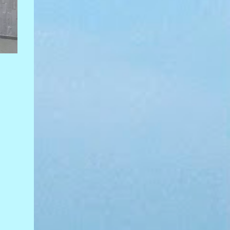
ao local, os policiais constataram a morte do
motociclista e encontraram um caminhão
com marcas da colisão próximo à área do
acidente. O motorista do veículo não estava
no local. Até a publicação desta reportagem,
ele não havia sido localizado. O Instituto
Médico Legal (IML) foi acionado para
remover o corpo da vítima. As circunstâncias
do acidente ...