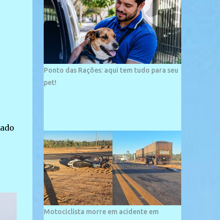
palco de amplos investimentos e projetos
grandiosos como hotéis, pousadas e
residências de veraneio de grande porte. O
maior empreendimento fixado nessa área é
o SESC Praia, inaugurado em 12 de julho de
1996. Com arquitetura moderna,...
Ponto das Rações: aqui tem tudo para seu
pet!
tado
Motociclista morre em acidente em