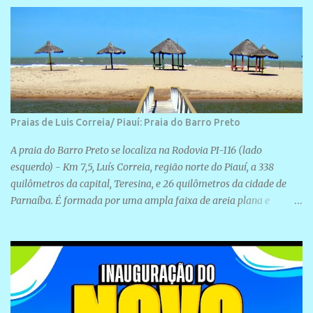
Rua São José, 98 Barrinha - Cajueiro da Praia.
Praias de Luis Correia/ Piauí: Praia do Barro Preto
A praia do Barro Preto se localiza na Rodovia PI-116 (lado
esquerdo) - Km 7,5, Luís Correia, região norte do Piauí, a 338
quilômetros da capital, Teresina, e 26 quilômetros da cidade de
Parnaíba. É formada por uma ampla faixa de areia plana e
retilínea na maior parte de sua extensão, chegando a mais ou
menos a 1,5 km de paisagens exuberantes. Possui ondas suaves
devido ao extensivo molhe de pedras que não chegam a 2 metros
de altura, não apresentando dunas em seu espaço geográfico. Não
se sabe ao certo porque a praia leva esse nome, e muitas das suas
historias foram esquecidas ao longo do tempo. A praia é