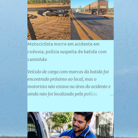
palco de amplos investimentos e projetos
grandiosos como hotéis, pousadas e
residências de veraneio de grande porte. O
maior empreendimento fixado nessa área é
o SESC Praia, inaugurado em 12 de julho de
1996. Com arquitetura moderna,...
Motociclista morre em acidente em
rodovia; polícia suspeita de batida com
caminhão
Veículo de carga com marcas da batida foi
encontrado próximo ao local, mas o
motorista não estava na área do acidente e
ainda não foi localizado pela polícia.
Motociclista morreu após acidente na PI-
247, na zona urbana de Uruçuí — Foto:
Divulgação/PMPI João Pedro de Sousa
Santos morreu na manhã desta sexta-feira
(31) em um acidente na PI-247, na zona