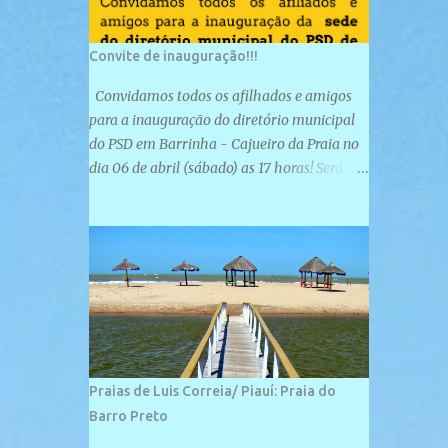
Convite de inauguração!!!
Convidamos todos os afilhados e amigos
para a inauguração do diretório municipal
do PSD em Barrinha - Cajueiro da Praia no
dia 06 de abril (sábado) as 17 horas! Será
uma grande confraternização do PSD, com a
inauguração de sua sede e a realização de
novas filiações partidárias. A sede está
localizada na Rua São José, 98 Barrinha -
Cajueiro da Praia.
Praias de Luis Correia/ Piauí: Praia do
Barro Preto