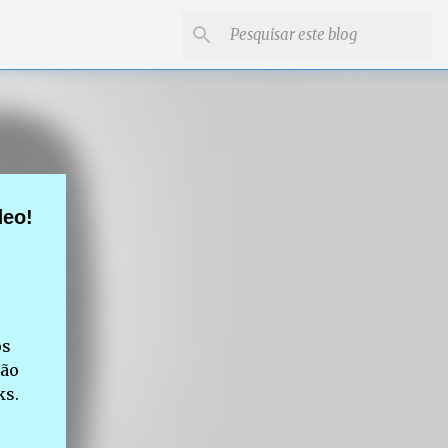
deo!
os
ção
ks.