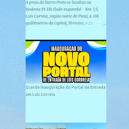
A praia do Barro Preto se localiza na
Rodovia PI-116 (lado esquerdo) - Km 7,5,
Luís Correia, região norte do Piauí, a 338
quilômetros da capital, Teresina, e 26
quilômetros da cidade de Parnaíba. É
formada por uma ampla faixa de areia
plana e retilínea na maior parte de sua
extensão, chegando a mais ou menos a 1,5
km de paisagens exuberantes. Possui ondas
suaves devido ao extensivo molhe de pedras
que não chegam a 2 metros de altura, não
apresentando dunas em seu espaço
geográfico. Não se sabe ao certo porque a
Grande inauguração do Portal de Entrada
praia leva esse nome, e muitas das suas
em Luís Correia
historias foram esquecidas ao longo do
tempo. A praia é frequentada por moradores
e turistas, em geral veranistas piauienses e,
em menor número, pessoas de estados
vizinhos. O bairro onde se localiza a praia é