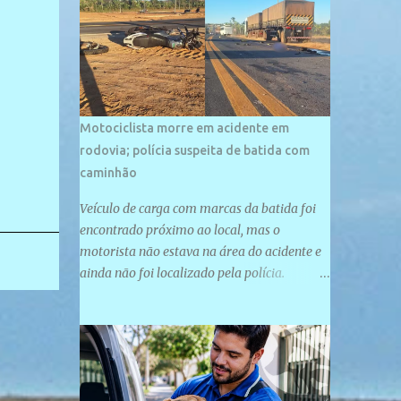
palco de amplos investimentos e projetos
grandiosos como hotéis, pousadas e
residências de veraneio de grande porte. O
maior empreendimento fixado nessa área é
o SESC Praia, inaugurado em 12 de julho de
1996. Com arquitetura moderna,...
Motociclista morre em acidente em
rodovia; polícia suspeita de batida com
caminhão
Veículo de carga com marcas da batida foi
encontrado próximo ao local, mas o
motorista não estava na área do acidente e
ainda não foi localizado pela polícia.
Motociclista morreu após acidente na PI-
247, na zona urbana de Uruçuí — Foto:
Divulgação/PMPI João Pedro de Sousa
Santos morreu na manhã desta sexta-feira
(31) em um acidente na PI-247, na zona