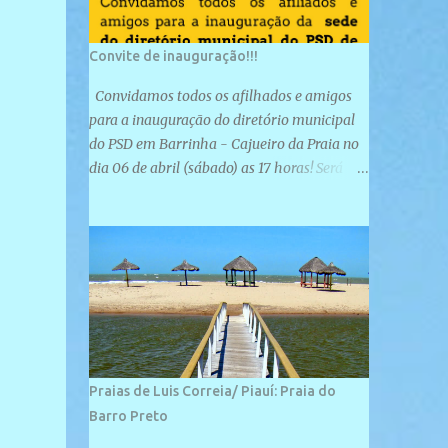
Convite de inauguração!!!
Convidamos todos os afilhados e amigos
para a inauguração do diretório municipal
do PSD em Barrinha - Cajueiro da Praia no
dia 06 de abril (sábado) as 17 horas! Será
uma grande confraternização do PSD, com a
inauguração de sua sede e a realização de
novas filiações partidárias. A sede está
localizada na Rua São José, 98 Barrinha -
Cajueiro da Praia.
Praias de Luis Correia/ Piauí: Praia do
Barro Preto