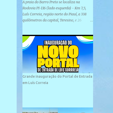
A praia do Barro Preto se localiza na
Rodovia PI-116 (lado esquerdo) - Km 7,5,
Luís Correia, região norte do Piauí, a 338
quilômetros da capital, Teresina, e 26
quilômetros da cidade de Parnaíba. É
formada por uma ampla faixa de areia
plana e retilínea na maior parte de sua
extensão, chegando a mais ou menos a 1,5
km de paisagens exuberantes. Possui ondas
suaves devido ao extensivo molhe de pedras
que não chegam a 2 metros de altura, não
apresentando dunas em seu espaço
geográfico. Não se sabe ao certo porque a
Grande inauguração do Portal de Entrada
praia leva esse nome, e muitas das suas
em Luís Correia
historias foram esquecidas ao longo do
tempo. A praia é frequentada por moradores
e turistas, em geral veranistas piauienses e,
em menor número, pessoas de estados
vizinhos. O bairro onde se localiza a praia é