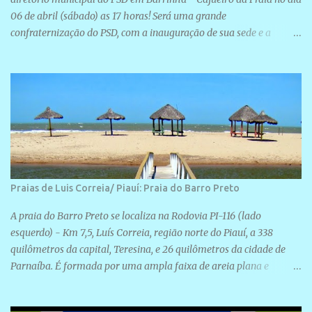
06 de abril (sábado) as 17 horas! Será uma grande
confraternização do PSD, com a inauguração de sua sede e a
realização de novas filiações partidárias. A sede está localizada na
Rua São José, 98 Barrinha - Cajueiro da Praia.
Praias de Luis Correia/ Piauí: Praia do Barro Preto
A praia do Barro Preto se localiza na Rodovia PI-116 (lado
esquerdo) - Km 7,5, Luís Correia, região norte do Piauí, a 338
quilômetros da capital, Teresina, e 26 quilômetros da cidade de
Parnaíba. É formada por uma ampla faixa de areia plana e
retilínea na maior parte de sua extensão, chegando a mais ou
menos a 1,5 km de paisagens exuberantes. Possui ondas suaves