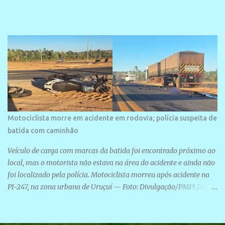
Motociclista morre em acidente em rodovia; polícia suspeita de
batida com caminhão
Veículo de carga com marcas da batida foi encontrado próximo ao
local, mas o motorista não estava na área do acidente e ainda não
foi localizado pela polícia. Motociclista morreu após acidente na
PI-247, na zona urbana de Uruçuí — Foto: Divulgação/PMPI João
Pedro de Sousa Santos morreu na manhã desta sexta-feira (31) em
um acidente na PI-247, na zona urbana de Uruçuí, no Sul do Piauí.
A Polícia Militar informou que um caminhão com marcas de