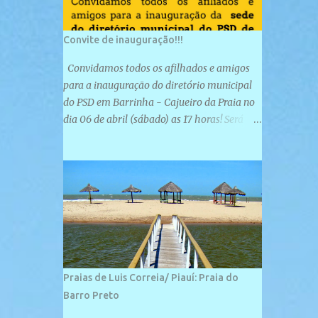
Convite de inauguração!!!
Convidamos todos os afilhados e amigos
para a inauguração do diretório municipal
do PSD em Barrinha - Cajueiro da Praia no
dia 06 de abril (sábado) as 17 horas! Será
uma grande confraternização do PSD, com a
inauguração de sua sede e a realização de
novas filiações partidárias. A sede está
localizada na Rua São José, 98 Barrinha -
Cajueiro da Praia.
Praias de Luis Correia/ Piauí: Praia do
Barro Preto