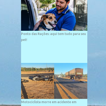
palco de amplos investimentos e projetos
grandiosos como hotéis, pousadas e
residências de veraneio de grande porte. O
maior empreendimento fixado nessa área é
o SESC Praia, inaugurado em 12 de julho de
1996. Com arquitetura moderna,...
Ponto das Rações: aqui tem tudo para seu
pet!
Motociclista morre em acidente em