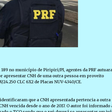
 189 no município de Piripiri/PI, agentes da PRF autua
r apresentar CNH de uma outra pessoa em proveito
/24.250 CLC 6X2 de Placas NUV-4340/CE.
 identificaram que a CNH apresentada pertencia a outra
CNH vencida desde o ano de 2017. O autor foi informado 
vrado o TCO sendo que o reú deverá se apresentar em juí