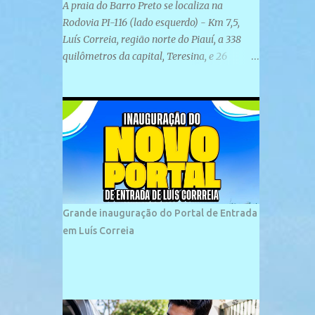
A praia do Barro Preto se localiza na
Rodovia PI-116 (lado esquerdo) - Km 7,5,
Luís Correia, região norte do Piauí, a 338
quilômetros da capital, Teresina, e 26
quilômetros da cidade de Parnaíba. É
formada por uma ampla faixa de areia
plana e retilínea na maior parte de sua
extensão, chegando a mais ou menos a 1,5
km de paisagens exuberantes. Possui ondas
suaves devido ao extensivo molhe de pedras
que não chegam a 2 metros de altura, não
apresentando dunas em seu espaço
geográfico. Não se sabe ao certo porque a
Grande inauguração do Portal de Entrada
praia leva esse nome, e muitas das suas
em Luís Correia
historias foram esquecidas ao longo do
tempo. A praia é frequentada por moradores
e turistas, em geral veranistas piauienses e,
em menor número, pessoas de estados
vizinhos. O bairro onde se localiza a praia é