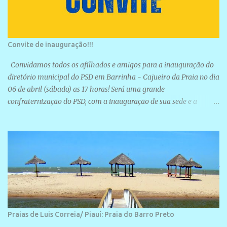
Convite de inauguração!!!
Convidamos todos os afilhados e amigos para a inauguração do
diretório municipal do PSD em Barrinha - Cajueiro da Praia no dia
06 de abril (sábado) as 17 horas! Será uma grande
confraternização do PSD, com a inauguração de sua sede e a
realização de novas filiações partidárias. A sede está localizada na
Rua São José, 98 Barrinha - Cajueiro da Praia.
Praias de Luis Correia/ Piauí: Praia do Barro Preto