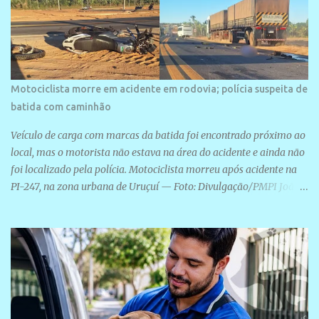
Motociclista morre em acidente em rodovia; polícia suspeita de
batida com caminhão
Veículo de carga com marcas da batida foi encontrado próximo ao
local, mas o motorista não estava na área do acidente e ainda não
foi localizado pela polícia. Motociclista morreu após acidente na
PI-247, na zona urbana de Uruçuí — Foto: Divulgação/PMPI João
Pedro de Sousa Santos morreu na manhã desta sexta-feira (31) em
um acidente na PI-247, na zona urbana de Uruçuí, no Sul do Piauí.
A Polícia Militar informou que um caminhão com marcas de
colisão foi encontrado próximo ao local. Segundo o 10º Batalhão
da Polícia Militar (10º BPM), a equipe foi acionada por volta das 6h
para atender à ocorrência. Material de referência geográfica Ao
chegar ao local, os policiais constataram a morte do motociclista e