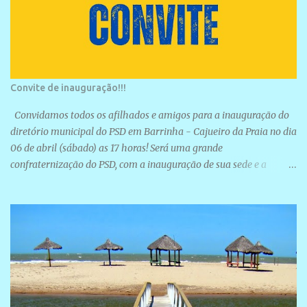
Convite de inauguração!!!
Convidamos todos os afilhados e amigos para a inauguração do
diretório municipal do PSD em Barrinha - Cajueiro da Praia no dia
06 de abril (sábado) as 17 horas! Será uma grande
confraternização do PSD, com a inauguração de sua sede e a
realização de novas filiações partidárias. A sede está localizada na
Rua São José, 98 Barrinha - Cajueiro da Praia.