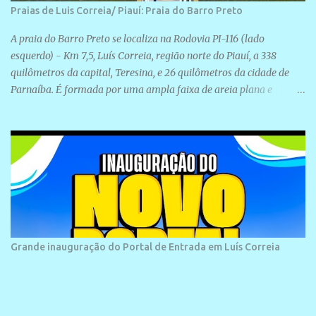
Praias de Luis Correia/ Piauí: Praia do Barro Preto
A praia do Barro Preto se localiza na Rodovia PI-116 (lado
esquerdo) - Km 7,5, Luís Correia, região norte do Piauí, a 338
quilômetros da capital, Teresina, e 26 quilômetros da cidade de
Parnaíba. É formada por uma ampla faixa de areia plana e
retilínea na maior parte de sua extensão, chegando a mais ou
menos a 1,5 km de paisagens exuberantes. Possui ondas suaves
devido ao extensivo molhe de pedras que não chegam a 2 metros
de altura, não apresentando dunas em seu espaço geográfico. Não
se sabe ao certo porque a praia leva esse nome, e muitas das suas
historias foram esquecidas ao longo do tempo. A praia é
frequentada por moradores e turistas, em geral veranistas
piauienses e, em menor número, pessoas de estados vizinhos. O
bairro onde se localiza a praia é palco de amplos investimentos e
Grande inauguração do Portal de Entrada em Luís Correia
projetos grandiosos como hotéis, pousadas e residências de
veraneio de grande porte. O maior empreendimento fixado nessa
área é o SESC Praia, inaugurado em 12 de julho de 1996. Com
arquitetura moderna,...