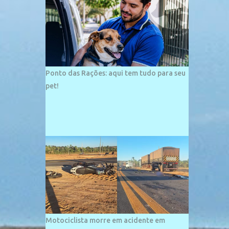
palco de amplos investimentos e projetos
grandiosos como hotéis, pousadas e
residências de veraneio de grande porte. O
maior empreendimento fixado nessa área é
o SESC Praia, inaugurado em 12 de julho de
1996. Com arquitetura moderna,...
Ponto das Rações: aqui tem tudo para seu
pet!
Motociclista morre em acidente em