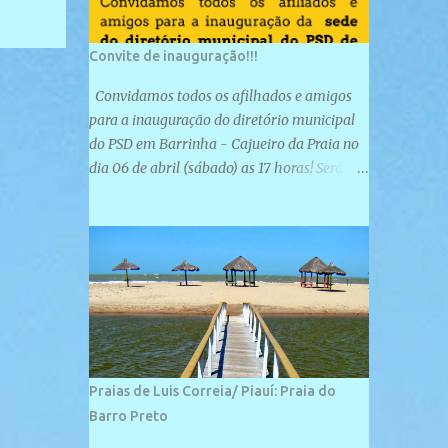
Convite de inauguração!!!
Convidamos todos os afilhados e amigos
para a inauguração do diretório municipal
do PSD em Barrinha - Cajueiro da Praia no
dia 06 de abril (sábado) as 17 horas! Será
uma grande confraternização do PSD, com a
inauguração de sua sede e a realização de
novas filiações partidárias. A sede está
localizada na Rua São José, 98 Barrinha -
Cajueiro da Praia.
Praias de Luis Correia/ Piauí: Praia do
Barro Preto