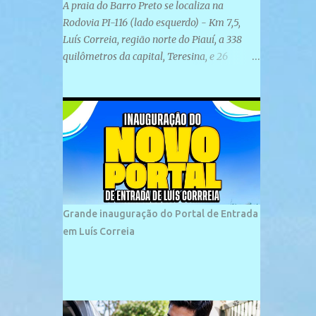
A praia do Barro Preto se localiza na
Rodovia PI-116 (lado esquerdo) - Km 7,5,
Luís Correia, região norte do Piauí, a 338
quilômetros da capital, Teresina, e 26
quilômetros da cidade de Parnaíba. É
formada por uma ampla faixa de areia
plana e retilínea na maior parte de sua
extensão, chegando a mais ou menos a 1,5
km de paisagens exuberantes. Possui ondas
suaves devido ao extensivo molhe de pedras
que não chegam a 2 metros de altura, não
apresentando dunas em seu espaço
geográfico. Não se sabe ao certo porque a
Grande inauguração do Portal de Entrada
praia leva esse nome, e muitas das suas
em Luís Correia
historias foram esquecidas ao longo do
tempo. A praia é frequentada por moradores
e turistas, em geral veranistas piauienses e,
em menor número, pessoas de estados
vizinhos. O bairro onde se localiza a praia é