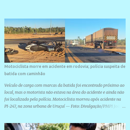
veraneio de grande porte. O maior empreendimento fixado nessa
área é o SESC Praia, inaugurado em 12 de julho de 1996. Com
arquitetura moderna,...
Motociclista morre em acidente em rodovia; polícia suspeita de
batida com caminhão
Veículo de carga com marcas da batida foi encontrado próximo ao
local, mas o motorista não estava na área do acidente e ainda não
foi localizado pela polícia. Motociclista morreu após acidente na
PI-247, na zona urbana de Uruçuí — Foto: Divulgação/PMPI João
Pedro de Sousa Santos morreu na manhã desta sexta-feira (31) em
um acidente na PI-247, na zona urbana de Uruçuí, no Sul do Piauí.
A Polícia Militar informou que um caminhão com marcas de