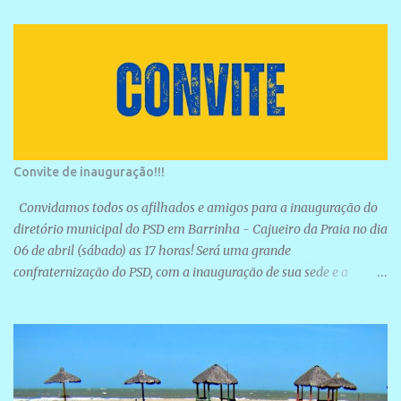
Convite de inauguração!!!
Convidamos todos os afilhados e amigos para a inauguração do
diretório municipal do PSD em Barrinha - Cajueiro da Praia no dia
06 de abril (sábado) as 17 horas! Será uma grande
confraternização do PSD, com a inauguração de sua sede e a
realização de novas filiações partidárias. A sede está localizada na
Rua São José, 98 Barrinha - Cajueiro da Praia.