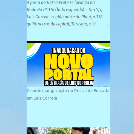
A praia do Barro Preto se localiza na
Rodovia PI-116 (lado esquerdo) - Km 7,5,
Luís Correia, região norte do Piauí, a 338
quilômetros da capital, Teresina, e 26
quilômetros da cidade de Parnaíba. É
formada por uma ampla faixa de areia
plana e retilínea na maior parte de sua
extensão, chegando a mais ou menos a 1,5
km de paisagens exuberantes. Possui ondas
suaves devido ao extensivo molhe de pedras
que não chegam a 2 metros de altura, não
apresentando dunas em seu espaço
geográfico. Não se sabe ao certo porque a
Grande inauguração do Portal de Entrada
praia leva esse nome, e muitas das suas
em Luís Correia
historias foram esquecidas ao longo do
tempo. A praia é frequentada por moradores
e turistas, em geral veranistas piauienses e,
em menor número, pessoas de estados
vizinhos. O bairro onde se localiza a praia é