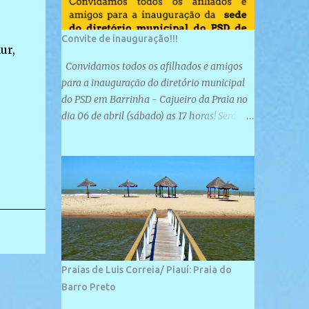
Convite de inauguração!!!
ur,
Convidamos todos os afilhados e amigos
para a inauguração do diretório municipal
do PSD em Barrinha - Cajueiro da Praia no
dia 06 de abril (sábado) as 17 horas! Será
uma grande confraternização do PSD, com a
inauguração de sua sede e a realização de
novas filiações partidárias. A sede está
localizada na Rua São José, 98 Barrinha -
Cajueiro da Praia.
Praias de Luis Correia/ Piauí: Praia do
Barro Preto