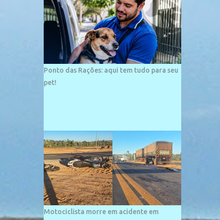
palco de amplos investimentos e projetos
grandiosos como hotéis, pousadas e
residências de veraneio de grande porte. O
maior empreendimento fixado nessa área é
o SESC Praia, inaugurado em 12 de julho de
1996. Com arquitetura moderna,...
Ponto das Rações: aqui tem tudo para seu
pet!
Motociclista morre em acidente em