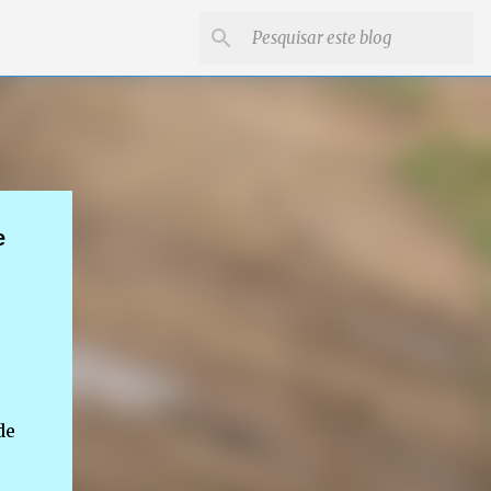
e
de
.