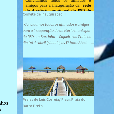
Convite de inauguração!!!
Convidamos todos os afilhados e amigos
para a inauguração do diretório municipal
do PSD em Barrinha - Cajueiro da Praia no
dia 06 de abril (sábado) as 17 horas! Será
uma grande confraternização do PSD, com a
inauguração de sua sede e a realização de
novas filiações partidárias. A sede está
localizada na Rua São José, 98 Barrinha -
Cajueiro da Praia.
Praias de Luis Correia/ Piauí: Praia do
nhos
Barro Preto
a