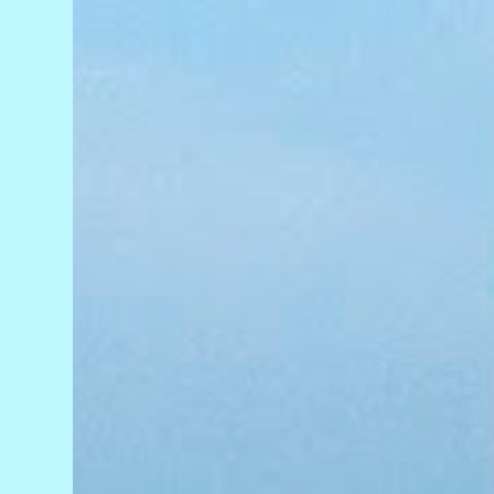
ao local, os policiais constataram a morte do
motociclista e encontraram um caminhão
com marcas da colisão próximo à área do
acidente. O motorista do veículo não estava
no local. Até a publicação desta reportagem,
ele não havia sido localizado. O Instituto
Médico Legal (IML) foi acionado para
remover o corpo da vítima. As circunstâncias
do acidente ...