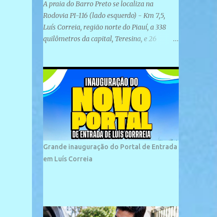
A praia do Barro Preto se localiza na
Rodovia PI-116 (lado esquerdo) - Km 7,5,
Luís Correia, região norte do Piauí, a 338
quilômetros da capital, Teresina, e 26
quilômetros da cidade de Parnaíba. É
formada por uma ampla faixa de areia
plana e retilínea na maior parte de sua
extensão, chegando a mais ou menos a 1,5
km de paisagens exuberantes. Possui ondas
suaves devido ao extensivo molhe de pedras
que não chegam a 2 metros de altura, não
apresentando dunas em seu espaço
geográfico. Não se sabe ao certo porque a
Grande inauguração do Portal de Entrada
praia leva esse nome, e muitas das suas
em Luís Correia
historias foram esquecidas ao longo do
tempo. A praia é frequentada por moradores
e turistas, em geral veranistas piauienses e,
em menor número, pessoas de estados
vizinhos. O bairro onde se localiza a praia é