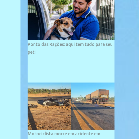
palco de amplos investimentos e projetos
grandiosos como hotéis, pousadas e
residências de veraneio de grande porte. O
maior empreendimento fixado nessa área é
o SESC Praia, inaugurado em 12 de julho de
1996. Com arquitetura moderna,...
Ponto das Rações: aqui tem tudo para seu
pet!
Motociclista morre em acidente em