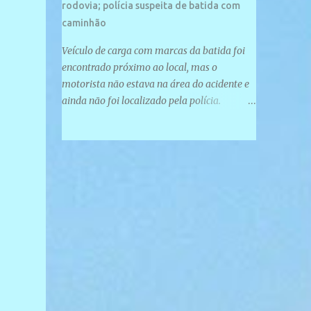
rodovia; polícia suspeita de batida com
caminhão
Veículo de carga com marcas da batida foi
encontrado próximo ao local, mas o
motorista não estava na área do acidente e
ainda não foi localizado pela polícia.
Motociclista morreu após acidente na PI-
247, na zona urbana de Uruçuí — Foto:
Divulgação/PMPI João Pedro de Sousa
Santos morreu na manhã desta sexta-feira
(31) em um acidente na PI-247, na zona
urbana de Uruçuí, no Sul do Piauí. A Polícia
Militar informou que um caminhão com
marcas de colisão foi encontrado próximo
ao local. Segundo o 10º Batalhão da Polícia
Militar (10º BPM), a equipe foi acionada por
volta das 6h para atender à ocorrência.
Material de referência geográfica Ao chegar