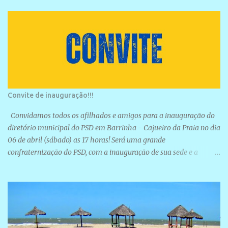
Convite de inauguração!!!
Convidamos todos os afilhados e amigos para a inauguração do
diretório municipal do PSD em Barrinha - Cajueiro da Praia no dia
06 de abril (sábado) as 17 horas! Será uma grande
confraternização do PSD, com a inauguração de sua sede e a
realização de novas filiações partidárias. A sede está localizada na
Rua São José, 98 Barrinha - Cajueiro da Praia.