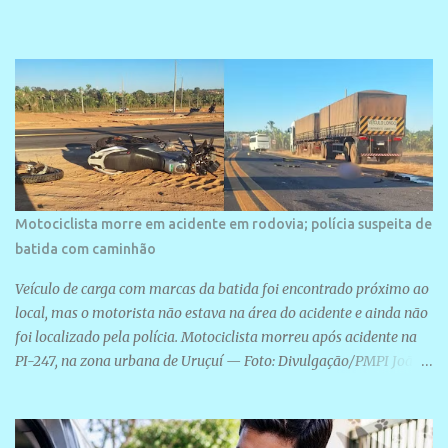
veraneio de grande porte. O maior empreendimento fixado nessa
área é o SESC Praia, inaugurado em 12 de julho de 1996. Com
arquitetura moderna,...
Motociclista morre em acidente em rodovia; polícia suspeita de
batida com caminhão
Veículo de carga com marcas da batida foi encontrado próximo ao
local, mas o motorista não estava na área do acidente e ainda não
foi localizado pela polícia. Motociclista morreu após acidente na
PI-247, na zona urbana de Uruçuí — Foto: Divulgação/PMPI João
Pedro de Sousa Santos morreu na manhã desta sexta-feira (31) em
um acidente na PI-247, na zona urbana de Uruçuí, no Sul do Piauí.
A Polícia Militar informou que um caminhão com marcas de