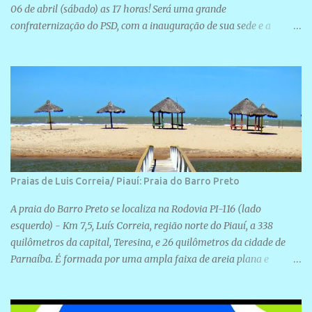
06 de abril (sábado) as 17 horas! Será uma grande
confraternização do PSD, com a inauguração de sua sede e a
realização de novas filiações partidárias. A sede está localizada na
Rua São José, 98 Barrinha - Cajueiro da Praia.
Praias de Luis Correia/ Piauí: Praia do Barro Preto
A praia do Barro Preto se localiza na Rodovia PI-116 (lado
esquerdo) - Km 7,5, Luís Correia, região norte do Piauí, a 338
quilômetros da capital, Teresina, e 26 quilômetros da cidade de
Parnaíba. É formada por uma ampla faixa de areia plana e
retilínea na maior parte de sua extensão, chegando a mais ou
menos a 1,5 km de paisagens exuberantes. Possui ondas suaves
devido ao extensivo molhe de pedras que não chegam a 2 metros